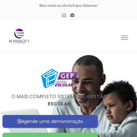
Bem vindo ao site da Ergon Sistemas!
Toggl
navig
O MAIS COMPLETO SISTEMA DE
GESTÃO
ESCOLAR
Agende uma demonstração